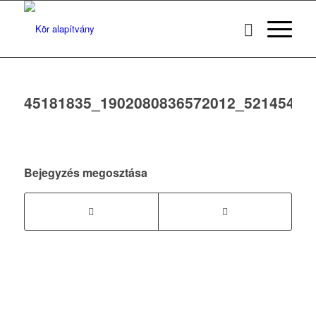
45181835_1902080836572012_52145448
Bejegyzés megosztása