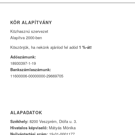
KÖR ALAPÍTVÁNY
Közhasznú szervezet
Alapítva 2000-ben
Köszönjük, ha nekünk ajánlod fel adód
1 %-át!
Adószámunk:
18930397-1-19
Bankszámlaszámunk:
11600006-00000000-29669705
ALAPADATOK
Székhely:
8200 Veszprém, Diófa u. 3.
Hivatalos képviselő:
Mátyás Mónika
Nyilvántartási szám:
19-01-0001177