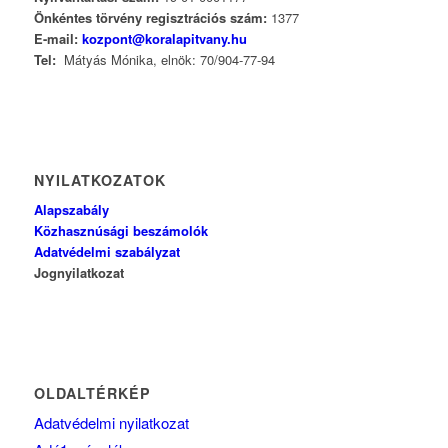
Önkéntes törvény regisztrációs szám:
1377
E-mail:
kozpont@koralapitvany.hu
Tel:
Mátyás Mónika, elnök: 70/904-77-94
NYILATKOZATOK
Alapszabály
Közhasznúsági beszámolók
Adatvédelmi szabályzat
Jognyilatkozat
OLDALTÉRKÉP
Adatvédelmi nyilatkozat