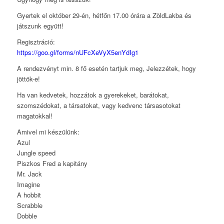
Gyertek el október 29-én, hétfőn 17.00 órára a ZöldLakba és
játszunk együtt!
Regisztráció:
https://goo.gl/forms/nUFcXeVyX5enYdIg1
A rendezvényt min. 8 fő esetén tartjuk meg, Jelezzétek, hogy
jöttök-e!
Ha van kedvetek, hozzátok a gyerekeket, barátokat,
szomszédokat, a társatokat, vagy kedvenc társasotokat
magatokkal!
Amivel mi készülünk:
Azul
Jungle speed
Piszkos Fred a kapitány
Mr. Jack
Imagine
A hobbit
Scrabble
Dobble