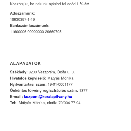
Köszönjük, ha nekünk ajánlod fel adód
1 %-át!
Adószámunk:
18930397-1-19
Bankszámlaszámunk:
11600006-00000000-29669705
ALAPADATOK
Székhely:
8200 Veszprém, Diófa u. 3.
Hivatalos képviselő:
Mátyás Mónika
Nyilvántartási szám:
19-01-0001177
Önkéntes törvény regisztrációs szám:
1377
E-mail:
kozpont@koralapitvany.hu
Tel:
Mátyás Mónika, elnök: 70/904-77-94