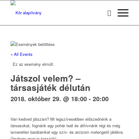
« All Events
Ez az esemény elmúlt.
Játszol velem? –
társasjáték délután
2018. október 29. @ 18:00
-
20:00
Van kedved játszani? Mi legszívesebben előszednénk a
társasokat, fognánk egy pohár teát és áthívnánk régi és még
ismeretlen barátainkat egy szív- és arcizom melengető játékra.
Úgyhogy meg is tesszük!