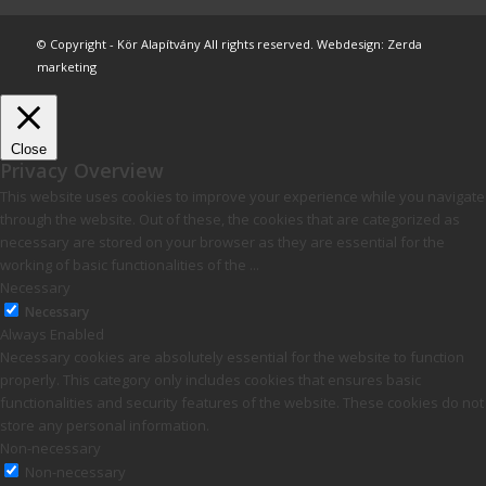
© Copyright - Kör Alapítvány All rights reserved. Webdesign: Zerda
marketing
Close
Privacy Overview
This website uses cookies to improve your experience while you navigate
through the website. Out of these, the cookies that are categorized as
necessary are stored on your browser as they are essential for the
working of basic functionalities of the
...
Necessary
Necessary
Always Enabled
Necessary cookies are absolutely essential for the website to function
properly. This category only includes cookies that ensures basic
functionalities and security features of the website. These cookies do not
store any personal information.
Non-necessary
Non-necessary