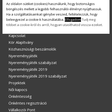
Építs közösséget – intézményszépítő pályázat
Az oldalon sütiket (cookies) használunk, hogy biztonságos
Pályázati kiírás – intézményi
böngészés mellett a legjobb felhasználói élményt nyújthassuk.
Ha a szolgáltatásainkat igénybe veszed, feltételezzük, hogy
Események
beleegyezel a cookie-k használatába.
Elfogadom
Tudj meg
Fenntarthatóság MindenKOR
többet a cookie-król és arról, hogyan utasíthatod vissza ezeket.
Hírlevél feliratkozás
Kapcsolat
Kör Alapítvány
Közhasznúsági beszámolók
Nyereményjáték
Nyereményjáték szabályzat
Nyereményjáték 2019
Nyereményjáték 2019 szabályzat
Projektek
Női kapocs
Önkéntesség
Önkéntes regisztráció
Vállalkozói Pont