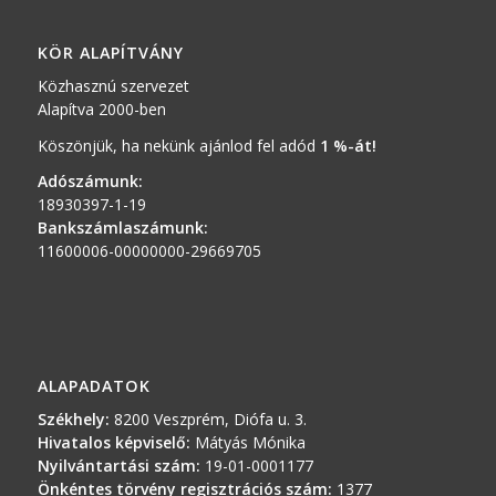
KÖR ALAPÍTVÁNY
Közhasznú szervezet
Alapítva 2000-ben
Köszönjük, ha nekünk ajánlod fel adód
1 %-át!
Adószámunk:
18930397-1-19
Bankszámlaszámunk:
11600006-00000000-29669705
ALAPADATOK
Székhely:
8200 Veszprém, Diófa u. 3.
Hivatalos képviselő:
Mátyás Mónika
Nyilvántartási szám:
19-01-0001177
Önkéntes törvény regisztrációs szám:
1377