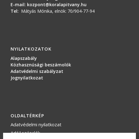
E-mail:
kozpont@koralapitvany.hu
Tel:
Mátyás Mónika, elnök: 70/904-77-94
NYILATKOZATOK
Alapszabály
Közhasznúsági beszámolók
Adatvédelmi szabályzat
Jognyilatkozat
OLDALTÉRKÉP
Adatvédelmi nyilatkozat
Adó1százalék