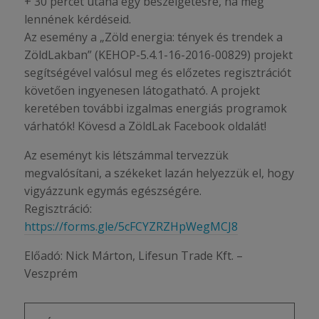
+ 30 percet utána egy beszélgetésre, ha még
lennének kérdéseid.
Az esemény a „Zöld energia: tények és trendek a
ZöldLakban” (KEHOP-5.4.1-16-2016-00829) projekt
segítségével valósul meg és előzetes regisztrációt
követően ingyenesen látogatható. A projekt
keretében további izgalmas energiás programok
várhatók! Kövesd a ZöldLak Facebook oldalát!
Az eseményt kis létszámmal tervezzük
megvalósítani, a székeket lazán helyezzük el, hogy
vigyázzunk egymás egészségére.
Regisztráció:
https://forms.gle/5cFCYZRZHpWegMCJ8
Előadó: Nick Márton, Lifesun Trade Kft. –
Veszprém