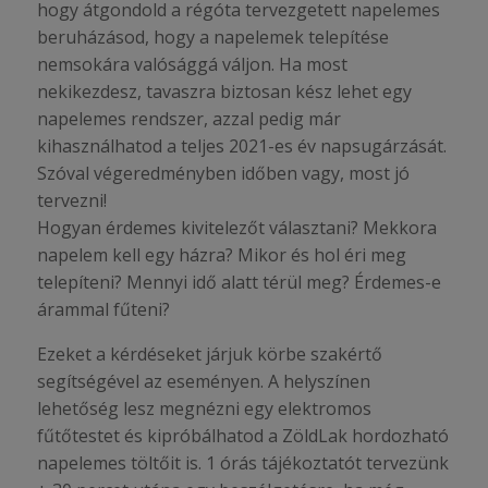
hogy átgondold a régóta tervezgetett napelemes
beruházásod, hogy a napelemek telepítése
nemsokára valósággá váljon. Ha most
nekikezdesz, tavaszra biztosan kész lehet egy
napelemes rendszer, azzal pedig már
kihasználhatod a teljes 2021-es év napsugárzását.
Szóval végeredményben időben vagy, most jó
tervezni!
Hogyan érdemes kivitelezőt választani? Mekkora
napelem kell egy házra? Mikor és hol éri meg
telepíteni? Mennyi idő alatt térül meg? Érdemes-e
árammal fűteni?
Ezeket a kérdéseket járjuk körbe szakértő
segítségével az eseményen. A helyszínen
lehetőség lesz megnézni egy elektromos
fűtőtestet és kipróbálhatod a ZöldLak hordozható
napelemes töltőit is. 1 órás tájékoztatót tervezünk