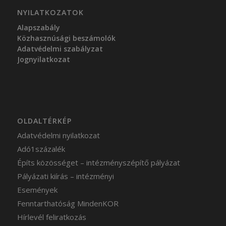
NYILATKOZATOK
Alapszabály
Közhasznúsági beszámolók
Adatvédelmi szabályzat
Jognyilatkozat
OLDALTÉRKÉP
Adatvédelmi nyilatkozat
Adó1százalék
Építs közösséget – intézményszépítő pályázat
Pályázati kiírás – intézményi
Események
Fenntarthatóság MindenKOR
Hírlevél feliratkozás