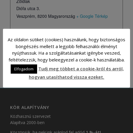
Zöldlak
Diófa utca 3.
Veszprém
,
8200
Magyarország
+ Google Térkép
Az oldalon sütiket (cookies) használunk, hogy biztonságos
Hozzáadom a naptáramhoz
böngészés mellett a legjobb felhasználói élményt
nyújthassuk. Ha a szolgáltatásainkat igénybe veszed,
feltételezzük, hogy beleegyezel a cookie-k használatába.
Tudj meg többet a cookie-król és arról,
Elfogadom
hogyan utasíthatod vissza ezeket.
KÖR ALAPÍTVÁNY
Közhasznú szervezet
Alapítva 2000-ben
Köszönjük, ha nekünk ajánlod fel adód
1 %-át!