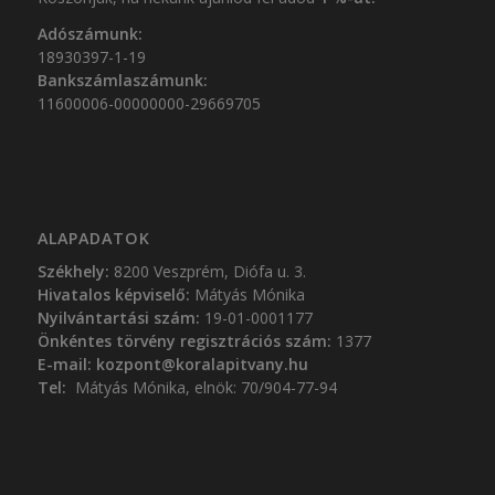
Adószámunk:
18930397-1-19
Bankszámlaszámunk:
11600006-00000000-29669705
ALAPADATOK
Székhely:
8200 Veszprém, Diófa u. 3.
Hivatalos képviselő:
Mátyás Mónika
Nyilvántartási szám:
19-01-0001177
Önkéntes törvény regisztrációs szám:
1377
E-mail:
kozpont@koralapitvany.hu
Tel:
Mátyás Mónika, elnök: 70/904-77-94