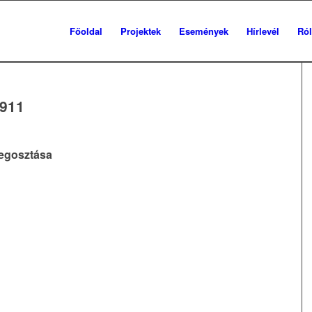
Főoldal
Projektek
Események
Hírlevél
Ró
911
egosztása