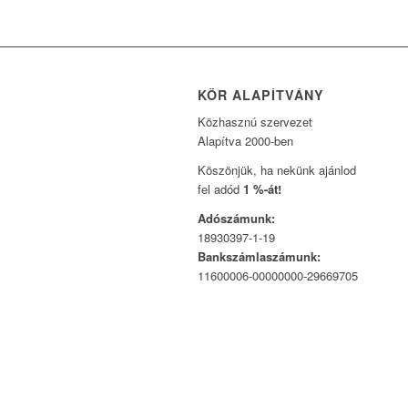
KÖR ALAPÍTVÁNY
Közhasznú szervezet
Alapítva 2000-ben
Köszönjük, ha nekünk ajánlod
fel adód
1 %-át!
Adószámunk:
18930397-1-19
Bankszámlaszámunk:
11600006-00000000-29669705