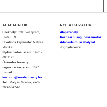
ALAPADATOK
NYILATKOZATOK
Székhely:
8200 Veszprém,
Alapszabály
Diófa u. 3.
Közhasznúsági beszámolók
Hivatalos képviselő:
Mátyás
Adatvédelmi szabályzat
Mónika
Jognyilatkozat
Nyilvántartási szám:
19-01-
0001177
Önkéntes törvény
regisztrációs szám:
1377
E-mail:
kozpont@koralapitvany.hu
Tel:
Mátyás Mónika, elnök:
70/904-77-94