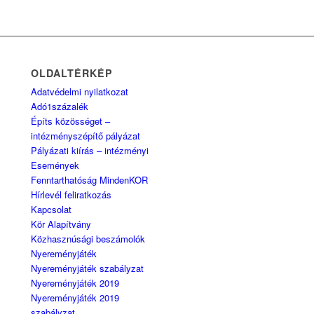
OLDALTÉRKÉP
Adatvédelmi nyilatkozat
Adó1százalék
Építs közösséget –
intézményszépítő pályázat
Pályázati kiírás – intézményi
Események
Fenntarthatóság MindenKOR
Hírlevél feliratkozás
Kapcsolat
Kör Alapítvány
Közhasznúsági beszámolók
Nyereményjáték
Nyereményjáték szabályzat
Nyereményjáték 2019
Nyereményjáték 2019
szabályzat