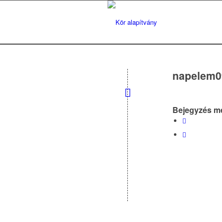
napelem0
Bejegyzés m