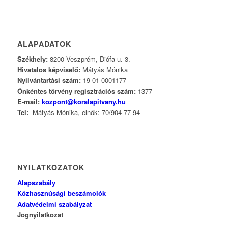
ALAPADATOK
Székhely:
8200 Veszprém, Diófa u. 3.
Hivatalos képviselő:
Mátyás Mónika
Nyilvántartási szám:
19-01-0001177
Önkéntes törvény regisztrációs szám:
1377
E-mail:
kozpont@koralapitvany.hu
Tel:
Mátyás Mónika, elnök: 70/904-77-94
NYILATKOZATOK
Alapszabály
Közhasznúsági beszámolók
Adatvédelmi szabályzat
Jognyilatkozat