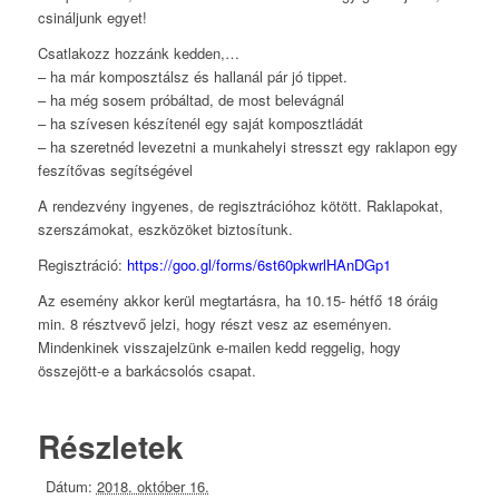
csináljunk egyet!
Csatlakozz hozzánk kedden,…
– ha már komposztálsz és hallanál pár jó tippet.
– ha még sosem próbáltad, de most belevágnál
– ha szívesen készítenél egy saját komposztládát
– ha szeretnéd levezetni a munkahelyi stresszt egy raklapon egy
feszítővas segítségével
A rendezvény ingyenes, de regisztrációhoz kötött. Raklapokat,
szerszámokat, eszközöket biztosítunk.
Regisztráció:
https://goo.gl/forms/6st60pkwrlHAnDGp1
Az esemény akkor kerül megtartásra, ha 10.15- hétfő 18 óráig
min. 8 résztvevő jelzi, hogy részt vesz az eseményen.
Mindenkinek visszajelzünk e-mailen kedd reggelig, hogy
összejött-e a barkácsolós csapat.
Részletek
Dátum:
2018. október 16.