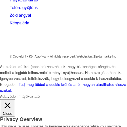
Tetőre gyűjtünk
Zöld angyal
Képgaléria
© Copyright - Kör Alapítvány All rights reserved. Webdesign: Zerda marketing
Az oldalon sütiket (cookies) használunk, hogy biztonságos böngészés
mellett a legjobb felhasználói élményt nyújthassuk. Ha a szolgáltatásainkat
igénybe veszed, feltételezzük, hogy beleegyezel a cookie-k használatába.
Elfogadom
Tudj meg többet a cookie-król és arról, hogyan utasíthatod vissza
ezeket.
Adatvédelmi tájékoztató
Close
Privacy Overview
This website uses cookies to improve your experience while you navigate