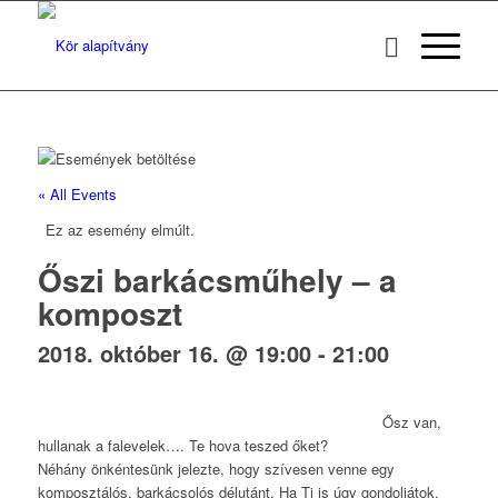
« All Events
Ez az esemény elmúlt.
Őszi barkácsműhely – a
komposzt
2018. október 16. @ 19:00
-
21:00
Ősz van,
hullanak a falevelek…. Te hova teszed őket?
Néhány önkéntesünk jelezte, hogy szívesen venne egy
komposztálós, barkácsolós délutánt. Ha Ti is úgy gondoljátok,