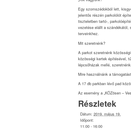
Egy szomszédokból lett, kisgye
jelentős részén parkolólót épít
tiszteletben tartó-, parkolóépí
vezetése elállt
a szándékától, 
terveinkhez.
Mit szeretnénk?
A parkot szeretnénk közösségi er
közösségi kertek építésével, t
lépcsőházak mellé, szeretnénk e
Mire használnánk a támogatás
A 17 db parkban lévő pad közös
Az esemény a „KÖZösen – Vesz
Részletek
Dátum:
2019. május 19.
Időpont:
11:00 - 16:00