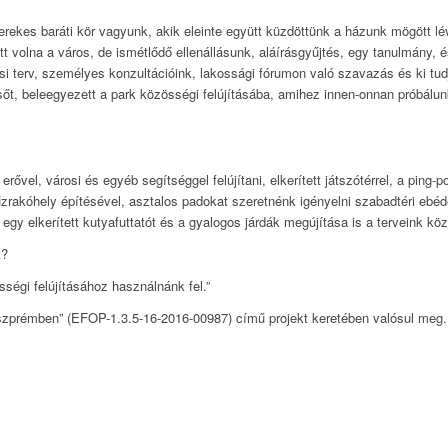
rekes baráti kör vagyunk, akik eleinte együtt küzdöttünk a házunk mögött lév
ett volna a város, de ismétlődő ellenállásunk, aláírásgyűjtés, egy tanulmány, 
tési terv, személyes konzultációink, lakossági fórumon való szavazás és ki tu
sőt, beleegyezett a park közösségi felújításába, amihez innen-onnan próbálunk
ővel, városi és egyéb segítséggel felújítani, elkerített játszótérrel, a ping-p
űzrakóhely építésével, asztalos padokat szeretnénk igényelni szabadtéri ebé
gy elkerített kutyafuttatót és a gyalogos járdák megújítása is a terveink köz
t?
ségi felújításához használnánk fel.”
prémben” (EFOP-1.3.5-16-2016-00987) című projekt keretében valósul meg.