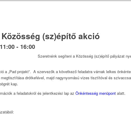
 Közösség (sz)építő akció
11:00
-
16:00
Szeretnénk segíteni a Közösség (sz)építő pályázat ny
ió a „Pad projekt”. A szervezők a következő feladatra várnak lelkes önként
megtisztítása drótkefével, majd nagynyomású vizes tisztítóval és szivaccsa
bögrét kap.
mációk a feladatokról és jelentkezési lap az
Önkéntesség menüpont
alatt.
zatából: