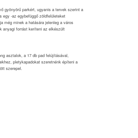
ő gyönyörű parkért, ugyanis a tervek szerint a
és egy -az egybefüggő zöldfelületeket
dja még minek a hatására jelenleg a város
 anyagi forrást keríteni az elkészült
ong asztalok, a 17 db pad felújításával,
dekhez, pletykapadokat szeretnénk építeni a
ött szerepel.