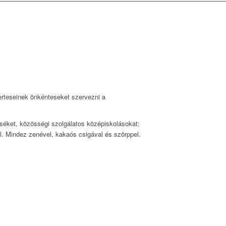
erteseinek önkénteseket szervezni a
eséket, közösségi szolgálatos középiskolásokat:
l. Mindez zenével, kakaós csigával és szörppel.