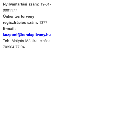
Nyilvántartási szám:
19-01-
0001177
Önkéntes törvény
regisztrációs szám:
1377
E-mail:
kozpont@koralapitvany.hu
Tel:
Mátyás Mónika, elnök:
70/904-77-94