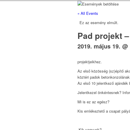
« All Events
Ez az esemény elmúlt.
Pad projekt –
2019. május 19. @ 
projektjeikhez.
Az első közösség (sz)építő akc
köztéri padok betonkonzolának 
Az első 10 jelentkező ajándék 
Jelentkezel önkéntesnek? Infor
Mi is ez az egész?
Kis emlékeztető a csapat pályá
„Kik vagyunk?