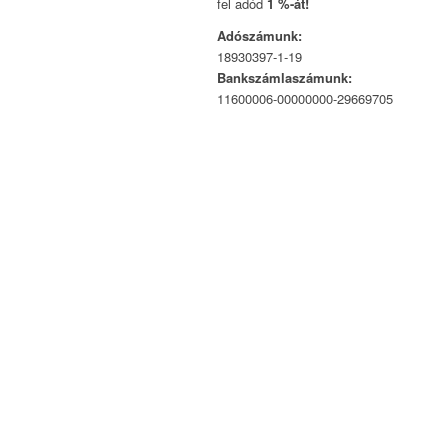
fel adód
1 %-át!
Adószámunk:
18930397-1-19
Bankszámlaszámunk:
11600006-00000000-29669705