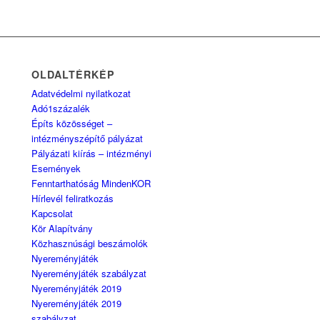
OLDALTÉRKÉP
Adatvédelmi nyilatkozat
Adó1százalék
Építs közösséget –
intézményszépítő pályázat
Pályázati kiírás – intézményi
Események
Fenntarthatóság MindenKOR
Hírlevél feliratkozás
Kapcsolat
Kör Alapítvány
Közhasznúsági beszámolók
Nyereményjáték
Nyereményjáték szabályzat
Nyereményjáték 2019
Nyereményjáték 2019
szabályzat