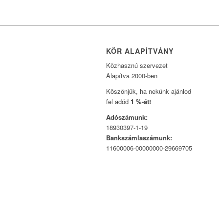
KÖR ALAPÍTVÁNY
Közhasznú szervezet
Alapítva 2000-ben
Köszönjük, ha nekünk ajánlod
fel adód
1 %-át!
Adószámunk:
18930397-1-19
Bankszámlaszámunk:
11600006-00000000-29669705