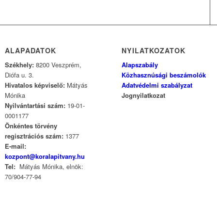
ALAPADATOK
NYILATKOZATOK
Székhely:
8200 Veszprém,
Alapszabály
Diófa u. 3.
Közhasznúsági beszámolók
Hivatalos képviselő:
Mátyás
Adatvédelmi szabályzat
Mónika
Jognyilatkozat
Nyilvántartási szám:
19-01-
0001177
Önkéntes törvény
regisztrációs szám:
1377
E-mail:
kozpont@koralapitvany.hu
Tel:
Mátyás Mónika, elnök:
70/904-77-94