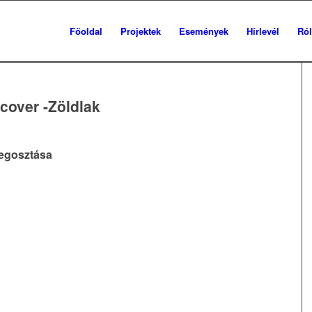
Főoldal
Projektek
Események
Hírlevél
Ró
over -Zöldlak
egosztása