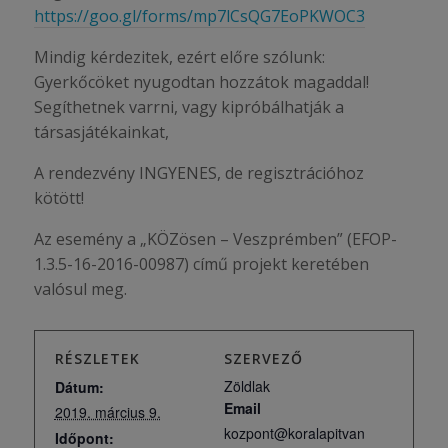
https://goo.gl/forms/mp7lCsQG7EoPKWOC3
Mindig kérdezitek, ezért előre szólunk:
Gyerkőcöket nyugodtan hozzátok magaddal!
Segíthetnek varrni, vagy kipróbálhatják a
társasjátékainkat,
A rendezvény INGYENES, de regisztrációhoz
kötött!
Az esemény a „KÖZösen – Veszprémben” (EFOP-
1.3.5-16-2016-00987) című projekt keretében
valósul meg.
RÉSZLETEK
SZERVEZŐ
Zöldlak
Dátum:
Email
2019. március 9.
kozpont@koralapitvan
Időpont: