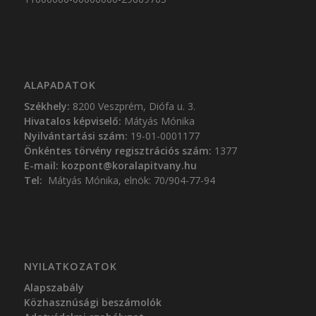
ALAPADATOK
Székhely:
8200 Veszprém, Diófa u. 3.
Hivatalos képviselő:
Mátyás Mónika
Nyilvántartási szám:
19-01-0001177
Önkéntes törvény regisztrációs szám:
1377
E-mail:
kozpont@koralapitvany.hu
Tel:
Mátyás Mónika, elnök: 70/904-77-94
NYILATKOZATOK
Alapszabály
Közhasznúsági beszámolók