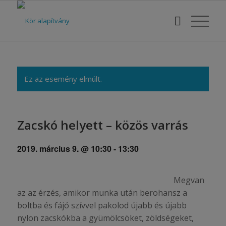
Ez az esemény elmúlt.
Zacskó helyett – közös varrás
2019. március 9. @ 10:30
-
13:30
Megvan
az az érzés, amikor munka után berohansz a
boltba és fájó szívvel pakolod újabb és újabb
nylon zacskókba a gyümölcsöket, zöldségeket,