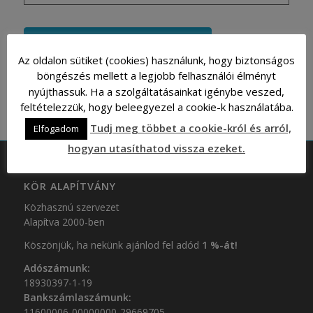
Hozzáadom a naptáramhoz
Az oldalon sütiket (cookies) használunk, hogy biztonságos
böngészés mellett a legjobb felhasználói élményt
nyújthassuk. Ha a szolgáltatásainkat igénybe veszed,
feltételezzük, hogy beleegyezel a cookie-k használatába.
Tudj meg többet a cookie-król és arról,
Elfogadom
hogyan utasíthatod vissza ezeket.
KÖR ALAPÍTVÁNY
Közhasznú szervezet
Alapítva 2000-ben
Köszönjük, ha nekünk ajánlod fel adód
1 %-át!
Adószámunk:
18930397-1-19
Bankszámlaszámunk:
11600006-00000000-29669705