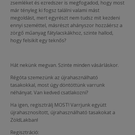
zsemléket és ezredszer is megfogadod, hogy most
már tényleg ki fogsz találni valami mást
megoldást, mert egyrészt nem tudsz mit kezdeni
ennyi szeméttel, másrészt ahányszor hozzáérsz a
zörgő műanyag fátylacskákhoz, szinte hallod,
hogy felsikít egy teknős?
Hát nekünk megvan. Szinte minden vásárláskor.
Régóta szemezünk az újrahasználható
tasakokkal, most úgy döntöttünk varrunk
néhányat. Van kedved csatlakozni?
Ha igen, regisztrálj MOST! Varrjunk együtt
újrahasznosított, újrahasználható tasakokat a
ZöldLakban!
Regisztráció: