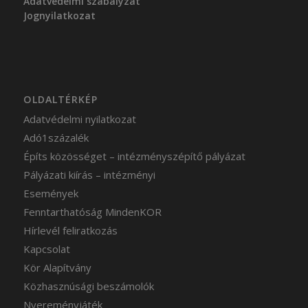
Adatvédelmi szabályzat
Jognyilatkozat
OLDALTÉRKÉP
Adatvédelmi nyilatkozat
Adó1százalék
Építs közösséget – intézményszépítő pályázat
Pályázati kiírás – intézményi
Események
Fenntarthatóság MindenKOR
Hírlevél feliratkozás
Kapcsolat
Kör Alapítvány
Közhasznúsági beszámolók
Nyereményjáték