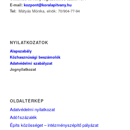
E-mail:
kozpont@koralapitvany.hu
Tel:
Mátyás Mónika, elnök: 70/904-77-94
NYILATKOZATOK
Alapszabály
Közhasznúsági beszámolók
Adatvédelmi szabályzat
Jognyilatkozat
OLDALTÉRKÉP
Adatvédelmi nyilatkozat
Adó1százalék
Építs közösséget – intézményszépítő pályázat