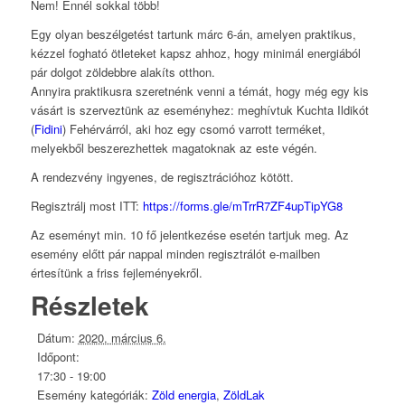
Nem! Ennél sokkal több!
Egy olyan beszélgetést tartunk márc 6-án, amelyen praktikus,
kézzel fogható ötleteket kapsz ahhoz, hogy minimál energiából
pár dolgot zöldebbre alakíts otthon.
Annyira praktikusra szeretnénk venni a témát, hogy még egy kis
vásárt is szerveztünk az eseményhez: meghívtuk Kuchta Ildikót
(
Fidini
) Fehérvárról, aki hoz egy csomó varrott terméket,
melyekből beszerezhettek magatoknak az este végén.
A rendezvény ingyenes, de regisztrációhoz kötött.
Regisztrálj most ITT:
https://forms.gle/mTrrR7ZF4upTipYG8
Az eseményt min. 10 fő jelentkezése esetén tartjuk meg. Az
esemény előtt pár nappal minden regisztrálót e-mailben
értesítünk a friss fejleményekről.
Részletek
Dátum:
2020. március 6.
Időpont:
17:30 - 19:00
Esemény kategóriák:
Zöld energia
,
ZöldLak