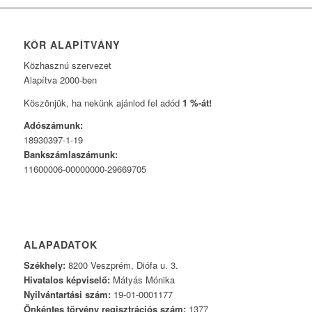
KÖR ALAPÍTVÁNY
Közhasznú szervezet
Alapítva 2000-ben
Köszönjük, ha nekünk ajánlod fel adód
1 %-át!
Adószámunk:
18930397-1-19
Bankszámlaszámunk:
11600006-00000000-29669705
ALAPADATOK
Székhely:
8200 Veszprém, Diófa u. 3.
Hivatalos képviselő:
Mátyás Mónika
Nyilvántartási szám:
19-01-0001177
Önkéntes törvény regisztrációs szám:
1377