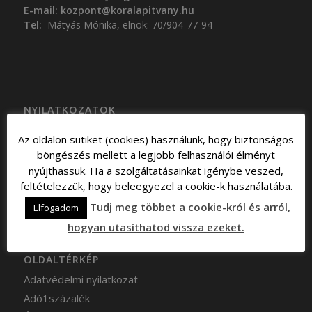
E-mail:
kozpont@koralapitvany.hu
Tel:
Mátyás Mónika, elnök: 70/904-77-94
NYILATKOZATOK
Alapszabály
Az oldalon sütiket (cookies) használunk, hogy biztonságos
Közhasznúsági beszámolók
böngészés mellett a legjobb felhasználói élményt
Adatvédelmi szabályzat
nyújthassuk. Ha a szolgáltatásainkat igénybe veszed,
Jognyilatkozat
feltételezzük, hogy beleegyezel a cookie-k használatába.
Tudj meg többet a cookie-król és arról,
Elfogadom
hogyan utasíthatod vissza ezeket.
OLDALTÉRKÉP
Adatvédelmi nyilatkozat
Adó1százalék