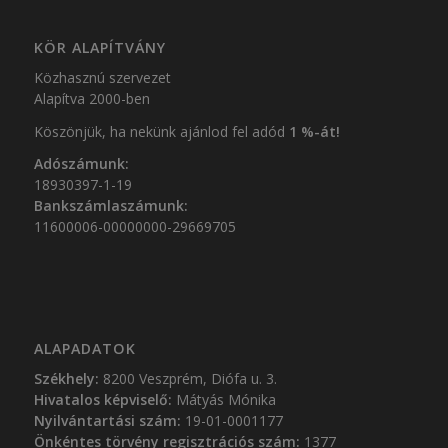
KÖR ALAPÍTVÁNY
Közhasznú szervezet
Alapítva 2000-ben
Köszönjük, ha nekünk ajánlod fel adód
1 %-át!
Adószámunk:
18930397-1-19
Bankszámlaszámunk:
11600006-00000000-29669705
ALAPADATOK
Székhely:
8200 Veszprém, Diófa u. 3.
Hivatalos képviselő:
Mátyás Mónika
Nyilvántartási szám:
19-01-0001177
Önkéntes törvény regisztrációs szám:
1377