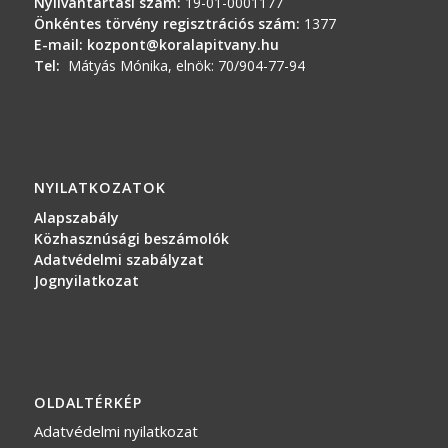
Nyilvántartási szám:
19-01-0001177
Önkéntes törvény regisztrációs szám:
1377
E-mail:
kozpont@koralapitvany.hu
Tel:
Mátyás Mónika, elnök: 70/904-77-94
NYILATKOZATOK
Alapszabály
Közhasznúsági beszámolók
Adatvédelmi szabályzat
Jognyilatkozat
OLDALTÉRKÉP
Adatvédelmi nyilatkozat