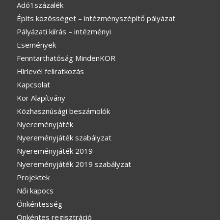
Adó1százalék
Építs közösséget – intézményszépítő pályázat
Pályázati kiírás – intézményi
Események
Fenntarthatóság MindenKOR
Hírlevél feliratkozás
Kapcsolat
Kör Alapítvány
Közhasznúsági beszámolók
Nyereményjáték
Nyereményjáték szabályzat
Nyereményjáték 2019
Nyereményjáték 2019 szabályzat
Projektek
Női kapocs
Önkéntesség
Önkéntes regisztráció