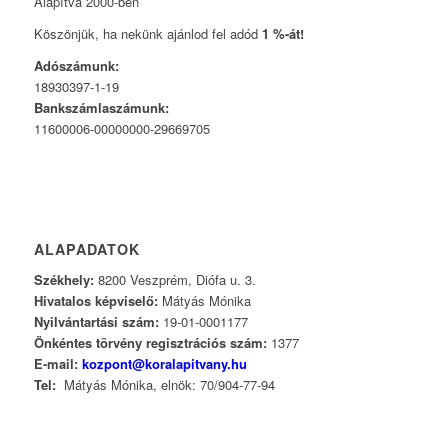
Alapítva 2000-ben
Köszönjük, ha nekünk ajánlod fel adód
1 %-át!
Adószámunk:
18930397-1-19
Bankszámlaszámunk:
11600006-00000000-29669705
ALAPADATOK
Székhely:
8200 Veszprém, Diófa u. 3.
Hivatalos képviselő:
Mátyás Mónika
Nyilvántartási szám:
19-01-0001177
Önkéntes törvény regisztrációs szám:
1377
E-mail:
kozpont@koralapitvany.hu
Tel:
Mátyás Mónika, elnök: 70/904-77-94