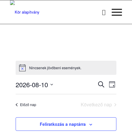
Nincsenek jövőbeni események.
Notice
Esemény
Esemé
2026-08-10
Keresett
Nap
nézet
keresése
kifejezés
Dátum
navigác
kiválasztása.
és
Következő nap
Előző nap
nézet
választás
Feliratkozás a naptárra