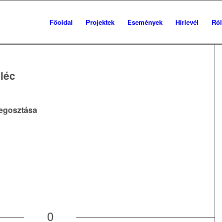
Főoldal
Projektek
Események
Hírlevél
Ró
jléc
egosztása
0