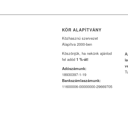
KÖR ALAPÍTVÁNY
Közhasznú szervezet
Alapítva 2000-ben
Köszönjük, ha nekünk ajánlod
A
fel adód
1 %-át!
l
v
Adószámunk:
T
18930397-1-19
Bankszámlaszámunk:
11600006-00000000-29669705