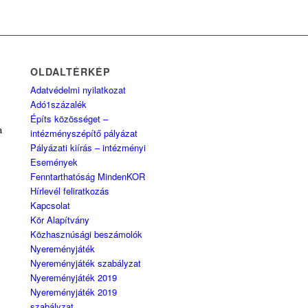
OLDALTÉRKÉP
Adatvédelmi nyilatkozat
Adó1százalék
Építs közösséget –
a
intézményszépítő pályázat
Pályázati kiírás – intézményi
Események
Fenntarthatóság MindenKOR
Hírlevél feliratkozás
Kapcsolat
Kör Alapítvány
Közhasznúsági beszámolók
Nyereményjáték
Nyereményjáték szabályzat
Nyereményjáték 2019
Nyereményjáték 2019
szabályzat