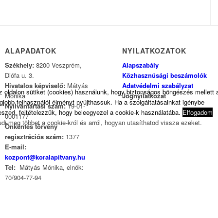
ALAPADATOK
NYILATKOZATOK
Székhely:
8200 Veszprém,
Alapszabály
Diófa u. 3.
Közhasznúsági beszámolók
Hivatalos képviselő:
Mátyás
Adatvédelmi szabályzat
z oldalon sütiket (cookies) használunk, hogy biztonságos böngészés mellett 
Mónika
Jognyilatkozat
egjobb felhasználói élményt nyújthassuk. Ha a szolgáltatásainkat igénybe
Nyilvántartási szám:
19-01-
eszed, feltételezzük, hogy beleegyezel a cookie-k használatába.
Elfogadom
0001177
udj meg többet a cookie-król és arról, hogyan utasíthatod vissza ezeket.
Önkéntes törvény
regisztrációs szám:
1377
E-mail:
kozpont@koralapitvany.hu
Tel:
Mátyás Mónika, elnök:
70/904-77-94