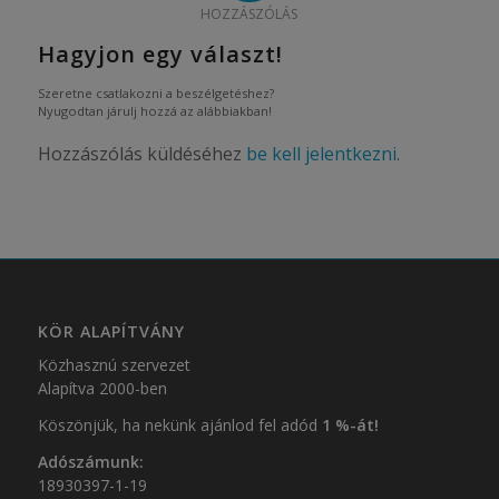
HOZZÁSZÓLÁS
Hagyjon egy választ!
Szeretne csatlakozni a beszélgetéshez?
Nyugodtan járulj hozzá az alábbiakban!
Hozzászólás küldéséhez
be kell jelentkezni
.
KÖR ALAPÍTVÁNY
Közhasznú szervezet
Alapítva 2000-ben
Köszönjük, ha nekünk ajánlod fel adód
1 %-át!
Adószámunk:
18930397-1-19