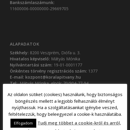
Bankszámlaszámunk:
11600006-00000000-29669705
ALAPADATOK
Székhely:
8200 Veszprém, Diófa u. 3.
Hivatalos képviselő:
Mátyás Mónika
Nyilvántartási szám:
19-01-0001177
Önkéntes törvény regisztrációs szám:
1377
E-mail:
kozpont@koralapitvany.hu
Tel:
Mátyás Mónika, elnök: 70/904-77-94
Az oldalon sütiket (cookies) használunk, hogy biztonságos
böngészés mellett a legjobb felhasználói élményt
nyújthassuk. Ha a szolgáltatásainkat igénybe veszed,
feltételezzük, hogy beleegyezel a cookie-k használatába.
NYILATKOZATOK
Tudj meg többet a cookie-król és arról,
Elfogadom
Alapszabály