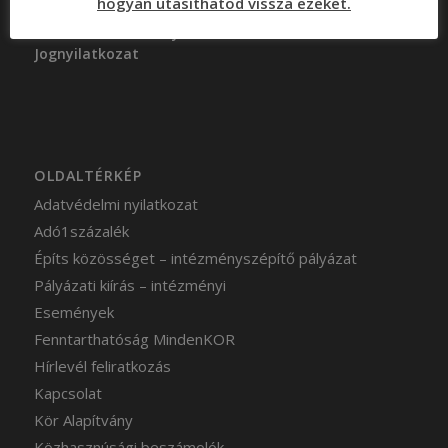
hogyan utasíthatod vissza ezeket.
Közhasznúsági beszámolók
Adatvédelmi szabályzat
Jognyilatkozat
OLDALTÉRKÉP
Adatvédelmi nyilatkozat
Adó1százalék
Építs közösséget – intézményszépítő pályázat
Pályázati kiírás – intézményi
Események
Fenntarthatóság MindenKOR
Hírlevél feliratkozás
Kapcsolat
Kör Alapítvány
Közhasznúsági beszámolók